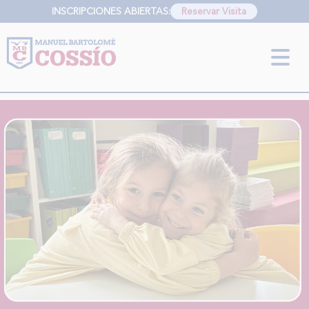
INSCRIPCIONES ABIERTAS:
Reservar Visita
INFORMACIÓN SOBRE LA PROTECCIÓN DE TUS DATOS
Responsable:
Finalidad:
Legitimación:
Destinatarios:
Derechos:
link
Información adicional
link