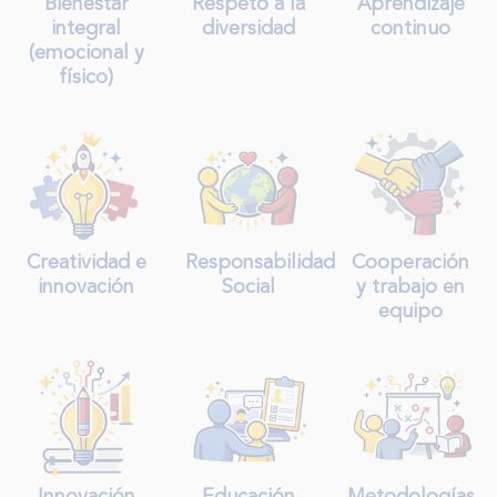
Bienestar
Respeto a la
Aprendizaje
integral
diversidad
continuo
(emocional y
físico)
Creatividad e
Responsabilidad
Cooperación
innovación
Social
y trabajo en
equipo
Innovación
Educación
Metodologías