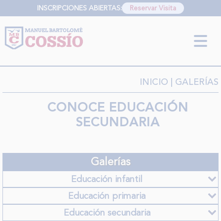
INSCRIPCIONES ABIERTAS:
Reservar Visita
INFORMACIÓN SOBRE LA PROTECCIÓN DE TUS DATOS
Responsable:
Finalidad:
Legitimación:
Destinatarios:
Derechos:
link
Información adicional
link
INICIO
| GALERÍAS
CONOCE EDUCACIÓN
SECUNDARIA
Galerías
Educación infantil
Educación primaria
Educación secundaria