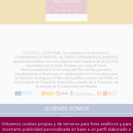
COLEGIO MB COSSÍO DE FUENLABRADA:
Compromiso con la Sostenibilidad, energía
renovable para un Futuro Mejor
COSSIO S. COOP. MAD. ha instalado en la dirección CL
COMUNIDAD DE MADRID 30, 28944 FUENLABRADA (MADRID)
paneles fotovoltaicos con una potencia total instalada de 20,25 kWp,
financiadas por la Unión Europea con cargo al Fondo
NextGenerationEU, en el marco del Plan de Recuperación,
Transformación y Resilencia, en colaboración con el ministerio para
la Transición Ecológica y el Reto demográfico, a través del IDAE y a
la Consejería de Desarrollo Sostenible, a través de la Fundación de
la energía de la Comunidad de Madrid.
QUIÉNES SOMOS
RRSS
Utilizamos cookies propias y de terceros para fines analíticos y para
GALERÍAS DE FOTOS
mostrarte publicidad personalizada en base a un perfil elaborado a