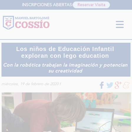
INSCRIPCIONES ABIERTAS:
Reservar Visita
INFORMACIÓN SOBRE LA PROTECCIÓN DE TUS DATOS
Responsable:
Finalidad:
Legitimación:
Destinatarios:
Derechos:
link
Información adicional
link
Los niños de Educación Infantil
exploran con lego education
Con la robótica trabajan la imaginación y potencian
su creatividad
miércoles, 19 de febrero de 2020
f