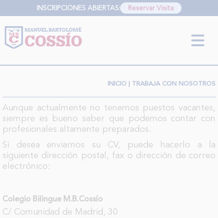
INSCRIPCIONES ABIERTAS:
Reservar Visita
INFORMACIÓN SOBRE LA PROTECCIÓN DE TUS DATOS
Responsable:
Finalidad:
Legitimación:
Destinatarios:
Derechos:
link
Información adicional
link
INICIO
| TRABAJA CON NOSOTROS
Aunque actualmente no tenemos puestos vacantes,
siempre es bueno saber que podemos contar con
profesionales altamente preparados.
Si desea enviarnos su CV, puede hacerlo a la
siguiente dirección postal, fax o dirección de correo
electrónico:
Colegio Bilingue M.B.Cossío
C/ Comunidad de Madrid, 30